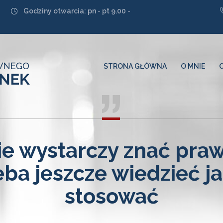
Godziny otwarcia: pn - pt 9.00 -
STRONA GŁÓWNA
O MNIE
ie wystarczy znać praw
eba jeszcze wiedzieć ja
stosować