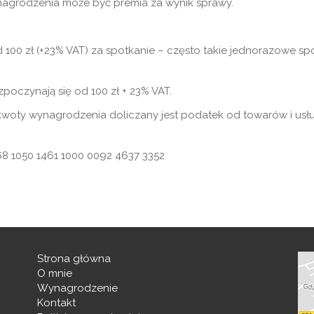
agrodzenia może być premia za wynik sprawy.
 100 zł (+23% VAT) za spotkanie – często takie jednorazowe spo
oczynają się od 100 zł + 23% VAT.
 kwoty wynagrodzenia doliczany jest podatek od towarów i usłu
68 1050 1461 1000 0092 4637 3352
Strona główna
O mnie
Wynagrodzenie
Kontakt