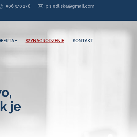
506 370 278
p.siedliska@gmail.com
OFERTA
WYNAGRODZENIE
KONTAKT
o,
k je