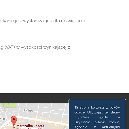
tkanie jest wystarczające dla rozwiązania
g (VAT) w wysokości wynikającej z
Ta strona korzysta z plików
cookie. Używając tej strony
wyrażasz zgodę na
używanie plików cookie,
zgodnie z aktualnymi