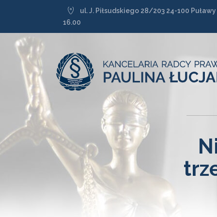
ul. J. Piłsudskiego 28/203 24-100 Puławy
16.00
N
trz