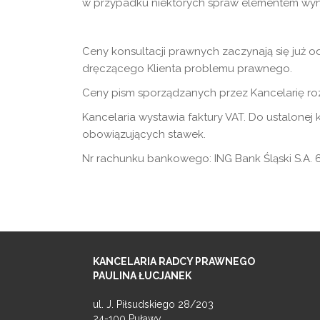
w przypadku niektórych spraw elementem wyn
Ceny konsultacji prawnych zaczynają się już od
dręczącego Klienta problemu prawnego.
Ceny pism sporządzanych przez Kancelarię rozp
Kancelaria wystawia faktury VAT. Do ustalonej
obowiązujących stawek.
Nr rachunku bankowego: ING Bank Śląski S.A. 
KANCELARIA RADCY PRAWNEGO
PAULINA ŁUCJANEK
ul. J. Piłsudskiego 28/203
24-100 Puławy